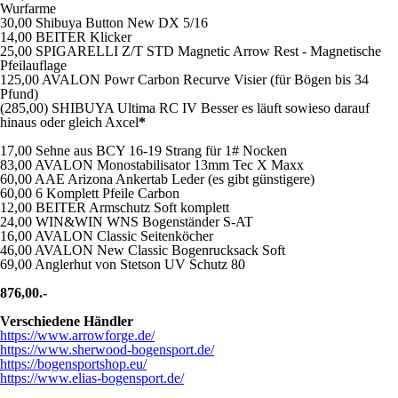
Wurfarme
30,00 Shibuya Button New DX 5/16
14,00 BEITER Klicker
25,00 SPIGARELLI Z/T STD Magnetic Arrow Rest - Magnetische
Pfeilauflage
125,00 AVALON Powr Carbon Recurve Visier (für Bögen bis 34
Pfund)
(285,00) SHIBUYA Ultima RC IV Besser es läuft sowieso darauf
hinaus oder gleich Axcel
*
17,00 Sehne aus BCY 16-19 Strang für 1# Nocken
83,00 AVALON Monostabilisator 13mm Tec X Maxx
60,00 AAE Arizona Ankertab Leder (es gibt günstigere)
60,00 6 Komplett Pfeile Carbon
12,00 BEITER Armschutz Soft komplett
24,00 WIN&WIN WNS Bogenständer S-AT
16,00 AVALON Classic Seitenköcher
46,00 AVALON New Classic Bogenrucksack Soft
69,00 Anglerhut von Stetson UV Schutz 80
876,00.-
Verschiedene Händler
https://www.arrowforge.de/
https://www.sherwood-bogensport.de/
https://bogensportshop.eu/
https://www.elias-bogensport.de/