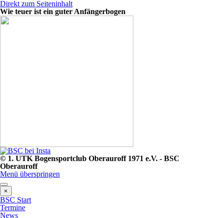
Direkt zum Seiteninhalt
Wie teuer ist ein guter Anfängerbogen
© 1. UTK Bogensportclub Oberauroff 1971 e.V. - BSC
Oberauroff
Menü überspringen
×
BSC Start
Termine
News